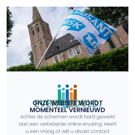
EVEN GEDULD.
NUTTwisk
ONZE WEBSITE WORDT
MOMENTEEL VERNIEUWD
Achter de schermen wordt hard gewerkt
aan een verbeterde online ervaring. Heeft
u een vraag of wilt u alvast contact