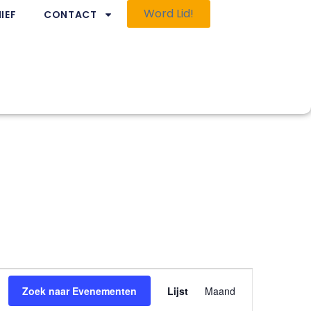
Word Lid!
IEF
CONTACT
Evenement
Zoek naar Evenementen
Lijst
Maand
weergaven