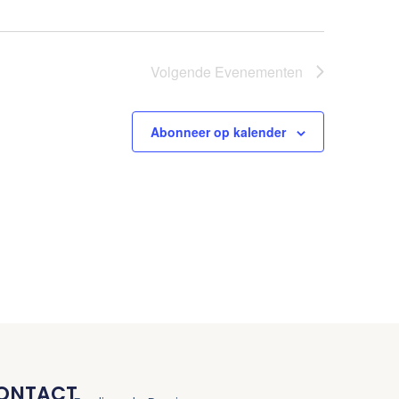
Volgende
Evenementen
Abonneer op kalender
ONTACT