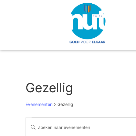
Gezellig
Evenementen
Gezellig
Evenementen
Vul
een
Zoeken
keyword