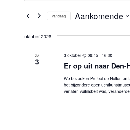
in.
Zoek
en
voor
Aankomende
Evenementen
Vandaag
weergeven
met
Selecteer
keyword.
een
navigatie
datum.
oktober 2026
3 oktober @ 09:45
-
16:30
ZA
3
Er op uit naar Den-
We bezoeken Project de Nollen
het bijzondere openluchtkunstmuseu
verlaten vuilnisbelt was, veranderde