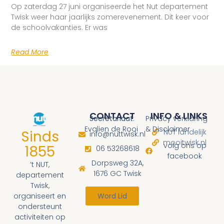
Op zaterdag 27 juni organiseerde het Nut departement
Twisk weer haar jaarlijks zomerevenement. Dit keer voor
de schoolvakanties. Er was
Read More
CONTACT
INFO & LINKS
Secretariaat
:
Privacy verklaring
Evalien de Rooi
& Disclaimer
Sinds
NUT landelijk
info@nuttwisk.nl
mooitwisk.nl
volg ons op
1855
06 53268618
facebook
Dorpsweg 32A,
’t NUT,
1676 GC Twisk
departement
Twisk,
organiseert en
Word Lid
ondersteunt
activiteiten op