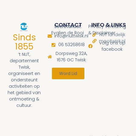
CONTACT
INFO & LINKS
Secretariaat
:
Privacy verklaring
Evalien de Rooi
& Disclaimer
Sinds
NUT landelijk
info@nuttwisk.nl
mooitwisk.nl
volg ons op
1855
06 53268618
facebook
Dorpsweg 32A,
’t NUT,
1676 GC Twisk
departement
Twisk,
organiseert en
Word Lid
ondersteunt
activiteiten op
het gebied van
ontmoeting &
cultuur.